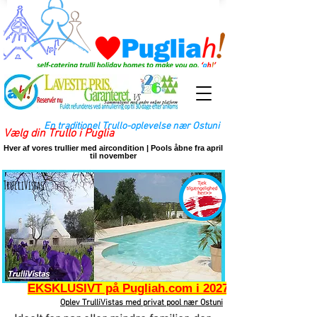
En traditionel Trullo-oplevelse nær Ostuni
Vælg din Trullo i Puglia
Hver af vores trullier med aircondition | Pools åbne fra april
til november
TrulliVistas
EKSKLUSIVT på Pugliah.com i 2027
Oplev TrulliVistas med privat pool nær Ostuni