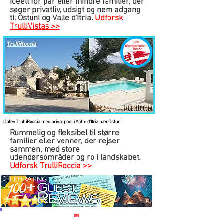
Ideelt for par eller mindre familier, der
søger privatliv, udsigt og nem adgang
til Ostuni og Valle d'Itria.
Udforsk
TrulliVistas >>
TrulliRoccia
Oplev TrulliRoccia med privat pool i Valle d'Itria nær Ostuni
Rummelig og fleksibel til større
familier eller venner, der rejser
sammen, med store
udendørsområder og ro i landskabet.
Udforsk TrulliRoccia >>