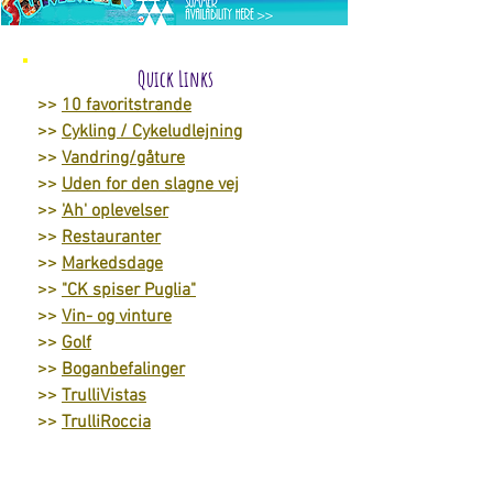
byer.
Quick Links
>>
10 favoritstrande
>>
Cykling / Cykeludlejning
>>
Vandring/gåture
>>
Uden for den slagne vej
>>
'Ah' oplevelser
>>
Restauranter
>>
Markedsdage
>>
"CK spiser Puglia"
>>
Vin- og vinture
>>
Golf
>>
Boganbefalinger
>>
TrulliVistas
>>
TrulliRoccia