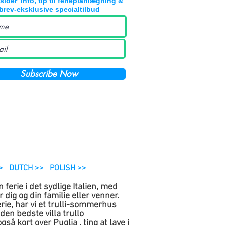
nsider' info, tip til ferieplanlægning &
rev-eksklusive specialtilbud
Subscribe Now
>
DUTCH >>
POLISH >>
 ferie i det sydlige Italien, med
r dig og din familie eller venner.
rie, har vi et
trulli-sommerhus
e den
bedste villa trullo
også
kort over Puglia
,
ting at lave i