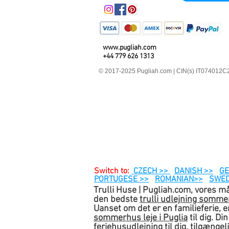
www.pugliah.com
+44 779 626 1313
© 2017-2025 Pugliah.com | CIN(s) IT07401
Switch to:
CZECH >>
DANISH >>
GE
PORTUGESE >>
ROMANIAN>>
SWED
Trulli Huse | Pugliah.com, vores mål
den bedste
trulli udlejning somme
Uanset om det er en familieferie, en
sommerhus leje i Puglia
til dig. D
feriehusudlejning til dig, tilgængel