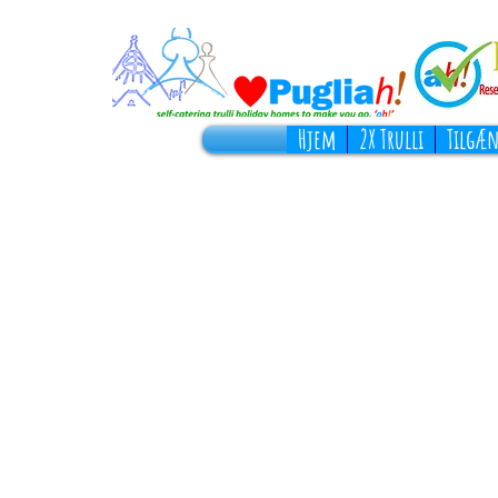
Hjem
2X Trulli
Tilgæn