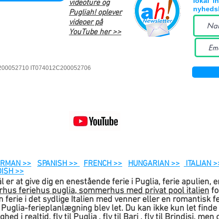
lokal 'i
videoture og
nyhedsb
Pugliah! oplever
videoer på
YouTube her >>
2C200052710 IT074012C200052706
RMAN >>
SPANISH >>
FRENCH >>
HUNGARIAN >>
ITALIAN >
ISH >>
 er at give dig en enestående ferie i Puglia, ferie apulien, en
rhus feriehus puglia, sommerhus med privat pool italien
fo
 ferie i det sydlige Italien med venner eller en romantisk fe
in Puglia-ferieplanlægning blev let. Du kan ikke kun let find
ighed i
realtid,
fly til Puglia
,
fly til Bari
,
fly til Brindisi,
men 