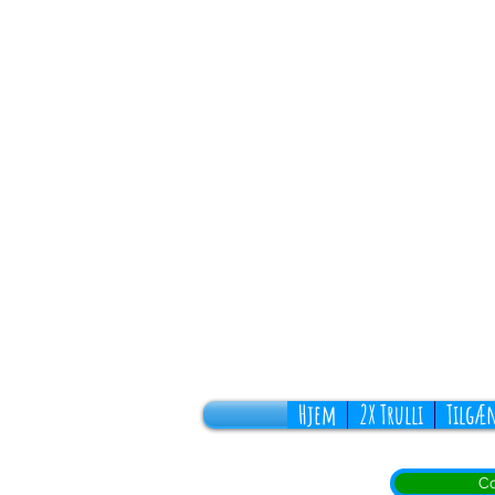
Hjem
2X Trulli
Tilgæ
Co