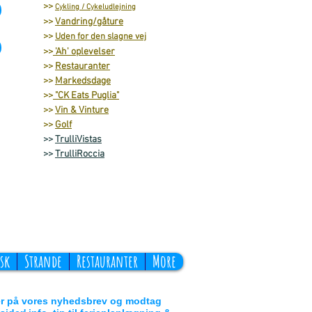
>>
Cykling / Cykeludlejning
>>
Vandring/gåture
>>
Uden for den slagne vej
>>
'Ah' oplevelser
>>
Restauranter
>>
Markedsdage
>>
"CK Eats Puglia"
>>
Vin & Vinture
>>
Golf
>>
TrulliVistas
>>
TrulliRoccia
sk
Strande
Restauranter
More
r på vores nyhedsbrev og modtag