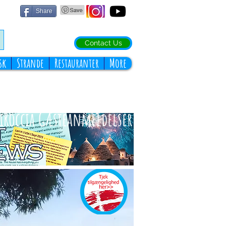
Share
Contact Us
sk
Strande
Restauranter
More
liRoccia Gæsteanmeldelser