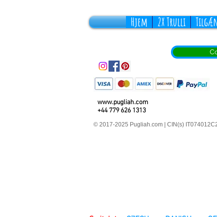
Hjem
2X Trulli
Tilgæ
Co
www.pugliah.com
+44 779 626 1313
© 2017-2025 Pugliah.com | CIN(s) IT07401