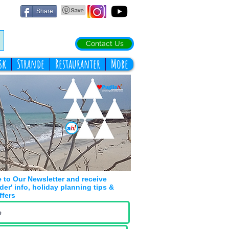
Share
Contact Us
sk
Strande
Restauranter
More
 to Our Newsletter and receive
ider' info, holiday planning tips &
ffers