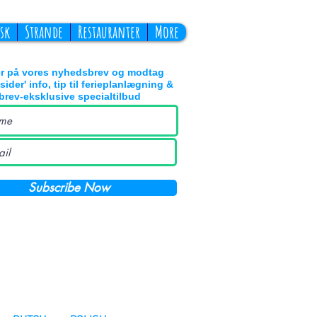
sk
Strande
Restauranter
More
r på vores nyhedsbrev og modtag
nsider' info, tip til ferieplanlægning &
rev-eksklusive specialtilbud
Subscribe Now