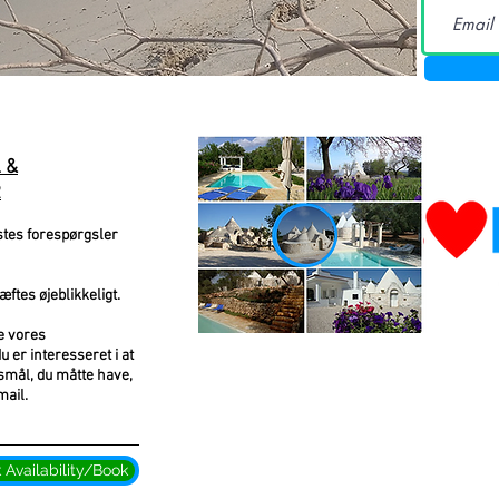
 &
R
stes forespørgsler
tes øjeblikkeligt.
e vores
 er interesseret i at
mål, du måtte have,
mail.
Availability/Book