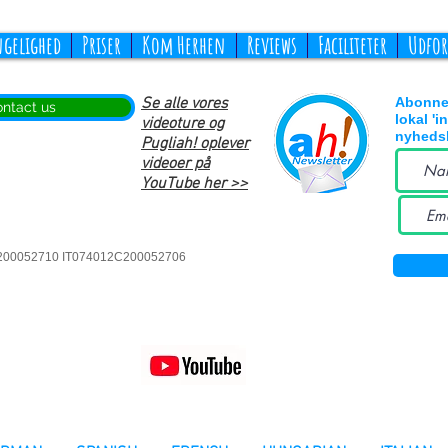
ngelighed
Priser
Kom Herhen
Reviews
Faciliteter
Udfor
Se alle vores
Abonne
ntact us
lokal 'i
videoture og
nyhedsb
Pugliah! oplever
videoer på
YouTube her >>
2C200052710 IT074012C200052706