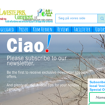
gelighed
Priser
Kom Herhen
Reviews
Faciliteter
Udfor
Subscribe
local 'ins
Special O