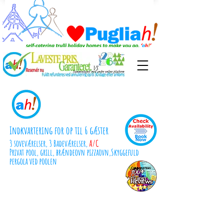
TrulliRoccia
Indkvartering for op til 6 gæster
3 soveværelser, 3
Badeværelser,
A/C
Privat pool, grill, brændeovn pizzaovn,
Skyggefuld
pergola ved poolen