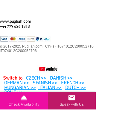
www.pugliah.com
+44 779 626 1313
© 2017-2025 Pugliah.com | CIN(s) IT074012C200052710
IT074012C200052706
Switch to:
CZECH >>
DANISH >>
GERMAN >>
SPANISH >>
FRENCH >>
HUNGARIAN >>
ITALIAN >>
DUTCH >>
POLISH >>
PORTUGESE >>
ROMANIAN>>
SWEDISH
>>
Check Availability
Speak with Us
Abonner på vores nyhedsbrev og
modtag lokal 'insider' info, tip til
ferieplanlægning & nyhedsbrev-
eksklusive specialtilbud