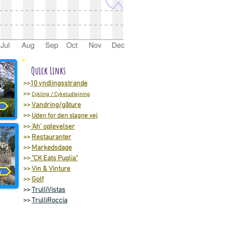
Quick Links
>>
10 yndlingsstrande
>>
Cykling / Cykeludlejning
>>
Vandring/gåture
>>
Uden for den slagne vej
>>
'Ah' oplevelser
>>
Restauranter
>>
Markedsdage
>>
"CK Eats Puglia"
>>
Vin & Vinture
>>
Golf
>>
TrulliVistas
>>
TrulliRoccia