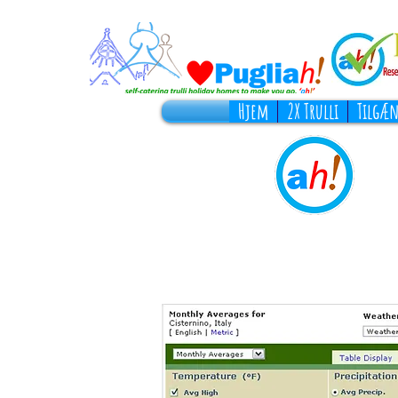
Hjem
2X Trulli
Tilgæn
Gennemsnitstemp
turer