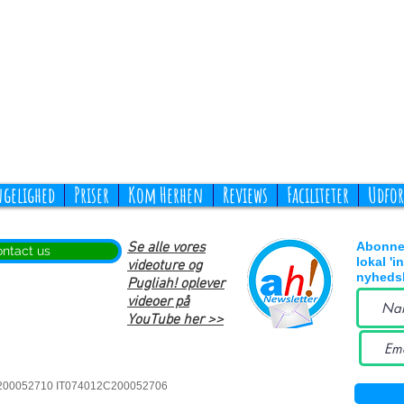
ngelighed
Priser
Kom Herhen
Reviews
Faciliteter
Udfor
Se alle vores
Abonne
ntact us
lokal 'i
videoture og
nyhedsb
Pugliah! oplever
videoer på
YouTube her >>
2C200052710 IT074012C200052706