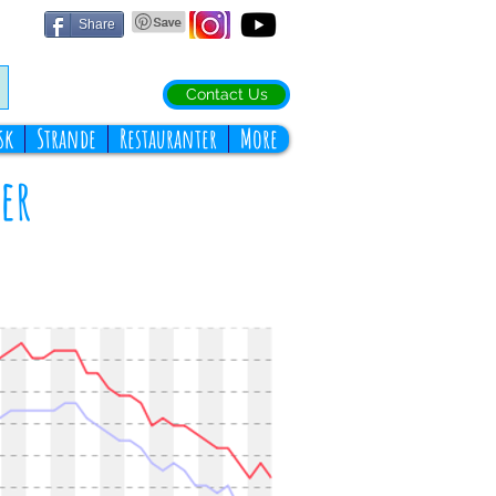
Share
Contact Us
sk
Strande
Restauranter
More
er