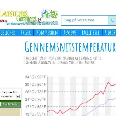
gelighed
Priser
Kom Herhen
Reviews
Faciliteter
Udfor
Gennemsnitstemperatur
Forår og efterår er typisk varme solskinsdage og køligere nætter.
Sommeren er gennemblødt i solskin med let brise overalt.
era