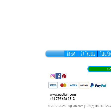
Hjem
2X Trulli
Tilgæ
Co
www.pugliah.com
+44 779 626 1313
© 2017-2025 Pugliah.com | CIN(s) IT07401