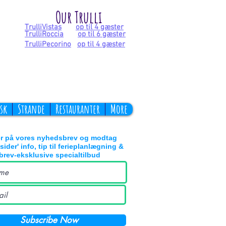
Our Trulli
TrulliVistas
op til 4 gæster
TrulliRoccia
op til 6 gæster
TrulliPecorino
op til 4 gæster
sk
Strande
Restauranter
More
r på vores nyhedsbrev og modtag
nsider' info, tip til ferieplanlægning &
rev-eksklusive specialtilbud
Subscribe Now